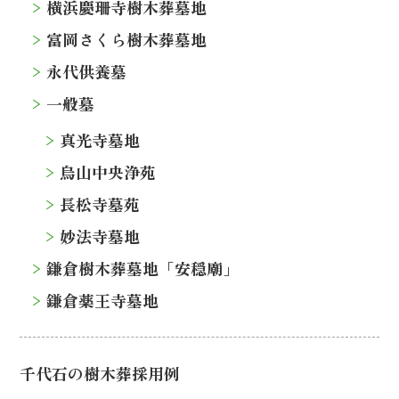
横浜慶珊寺樹木葬墓地
富岡さくら樹木葬墓地
永代供養墓
一般墓
真光寺墓地
烏山中央浄苑
長松寺墓苑
妙法寺墓地
鎌倉樹木葬墓地「安穏廟」
鎌倉薬王寺墓地
千代石の樹木葬採用例