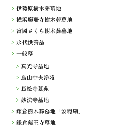
伊勢原樹木葬墓地
横浜慶珊寺樹木葬墓地
富岡さくら樹木葬墓地
永代供養墓
一般墓
真光寺墓地
烏山中央浄苑
長松寺墓苑
妙法寺墓地
鎌倉樹木葬墓地「安穏廟」
鎌倉薬王寺墓地