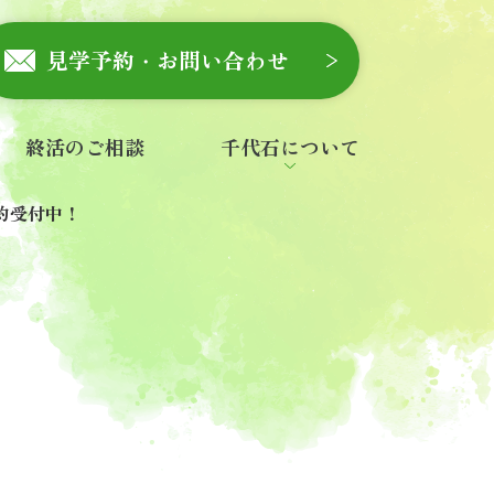
見学予約・お問い合わせ
終活のご相談
千代石について
会社概要
スタッフ紹介
お知らせ
一般墓を探す
永代供養・合祀墓を探す
ご寺院様へ
石材店様へ
約受付中！