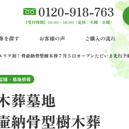
0120-918-763
【受付時間】10:00～16:00
（定休：火曜・水曜）
葬を探す
お客様の声
ご購入の流れ
エリア初！骨壷納骨型樹木葬
７月５日オープン
ただいま先行予
霊園・墓地情報
木葬墓地
壷納骨型樹木葬