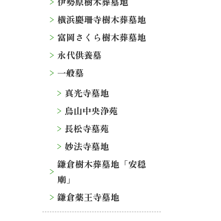
伊勢原樹木葬墓地
横浜慶珊寺樹木葬墓地
富岡さくら樹木葬墓地
永代供養墓
一般墓
真光寺墓地
烏山中央浄苑
長松寺墓苑
妙法寺墓地
鎌倉樹木葬墓地「安穏
廟」
鎌倉薬王寺墓地