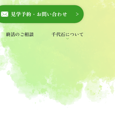
見学予約・お問い合わせ
終活のご相談
千代石について
会社概要
スタッフ紹介
お知らせ
一般墓を探す
永代供養・合祀墓を探す
ご寺院様へ
石材店様へ