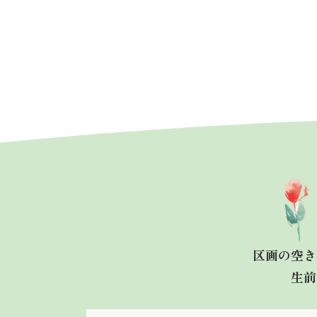
区画の空き
生前