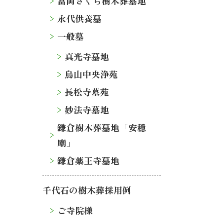
富岡さくら樹木葬墓地
永代供養墓
一般墓
真光寺墓地
烏山中央浄苑
長松寺墓苑
妙法寺墓地
鎌倉樹木葬墓地「安穏
廟」
鎌倉薬王寺墓地
千代石の樹木葬採用例
ご寺院様