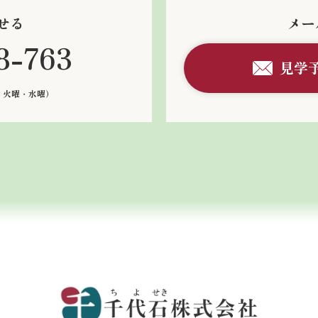
せる
メー
8-763
見学
：火曜・水曜）