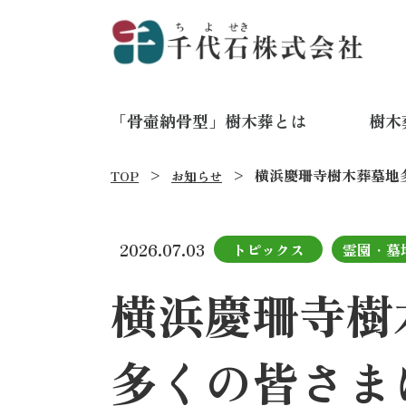
「骨壷納骨型」樹木葬とは
樹木
横浜慶珊寺樹木葬墓地
TOP
お知らせ
2026.07.03
トピックス
霊園・墓
横浜慶珊寺樹
多くの皆さま