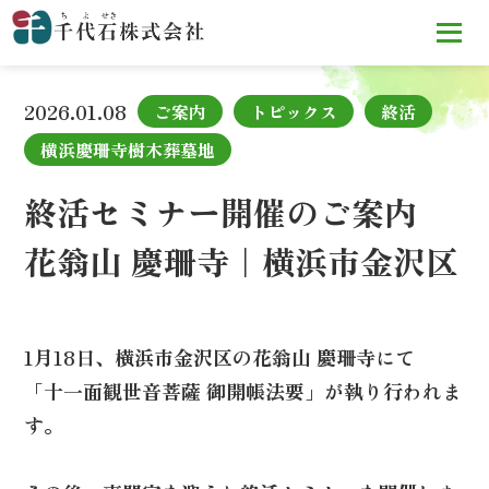
TOP
お知らせ
終活セミナー開催のご案内
花翁山 慶珊寺｜
横浜市金沢区
2026.01.08
ご案内
トピックス
終活
横浜慶珊寺樹木葬墓地
終活セミナー開催のご案内
花翁山 慶珊寺｜横浜市金沢区
1月18日、横浜市金沢区の花翁山 慶珊寺にて
「十一面観世音菩薩 御開帳法要」が執り行われま
す。