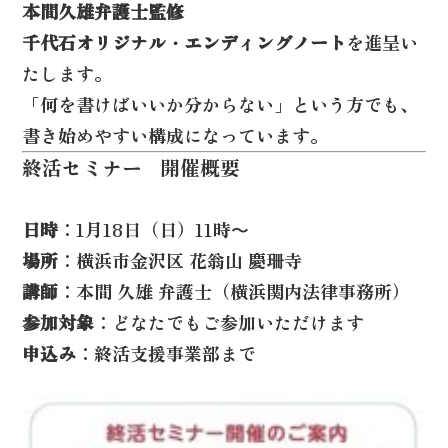
本間久雄弁護士監修
千代石オリジナル・エンディングノート
を進呈い
たします。
「何を書けばいいか分からない」という方でも、
書き始めやすい構成になっています。
終活セミナー
開催概要
日時
：1月18日（日）11時〜
場所
：横浜市金沢区 花翁山 慶珊寺
講師
：本間 久雄 弁護士（横浜関内法律事務所）
参加対象
：どなたでもご参加いただけます
申込み
：終活支援事業部まで