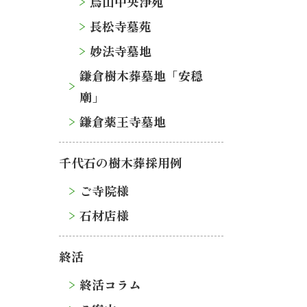
烏山中央浄苑
長松寺墓苑
妙法寺墓地
鎌倉樹木葬墓地「安穏
廟」
鎌倉薬王寺墓地
千代石の樹木葬採用例
ご寺院様
石材店様
終活
終活コラム