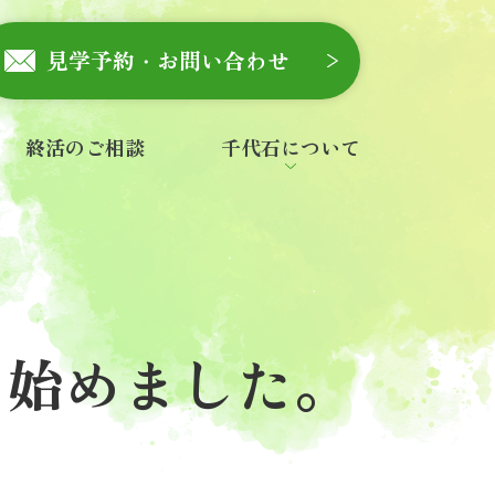
見学予約・お問い合わせ
終活のご相談
千代石について
会社概要
スタッフ紹介
お知らせ
一般墓を探す
永代供養・合祀墓を探す
ご寺院様へ
石材店様へ
き始めました。