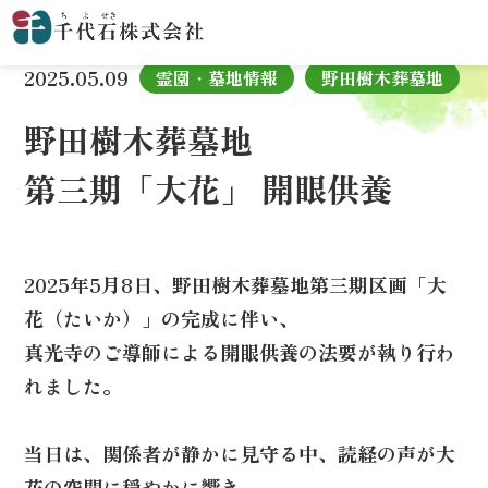
TOP
お知らせ
野田樹木葬墓地
第三期「大花」 開眼供養
2025.05.09
霊園・墓地情報
野田樹木葬墓地
野田樹木葬墓地
第三期「大花」 開眼供養
2025年5月8日、野田樹木葬墓地第三期区画「大
花（たいか）」の完成に伴い、
真光寺のご導師による開眼供養の法要が執り行わ
れました。
当日は、関係者が静かに見守る中、読経の声が大
花の空間に穏やかに響き、