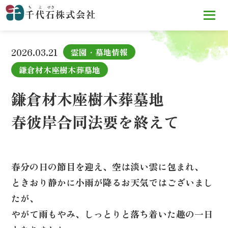
TOP
お知らせ
鎌倉材木座樹木葬墓地
春彼岸合同法要を終
えて
2026.03.21
霊園・墓地情報
鎌倉材木座樹木葬墓地
鎌倉材木座樹木葬墓地
春彼岸合同法要を終えて
春分の日の節目を迎え、空は淡い雲に包まれ、
ときおり静かに小雨が降るお天気ではございまし
たが、
やがて雨もやみ、しっとりと落ち着いた趣の一日