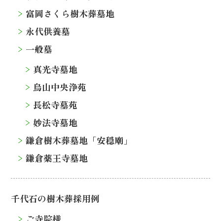
富岡さくら樹木葬墓地
永代供養墓
一般墓
真光寺墓地
烏山中央浄苑
長松寺墓苑
妙法寺墓地
鎌倉樹木葬墓地「安穏廟」
鎌倉薬王寺墓地
千代石の樹木葬採用例
ご寺院様