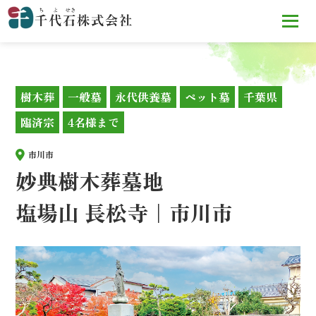
TOP
墓地・霊園を探す
妙典樹木葬墓地
塩場山 長松寺｜市
川市
樹木葬
一般墓
永代供養墓
ペット墓
千葉県
臨済宗
4名様まで
市川市
妙典樹木葬墓地
塩場山 長松寺｜市川市