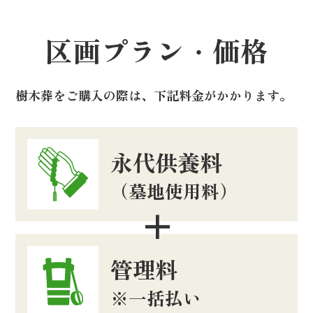
01
01
01
区画プラン・価格
樹木葬をご購入の際は、下記料金がかかります。
永代供養料
（墓地使用料）
長松寺墓苑
妙典永代供養墓 安心（あ
長松寺ペット墓
んじん）永代供養
管理料
●個別埋葬
※一括払い
お骨壺のまま動物供養塔内の棚に安置
●1年間納骨堂で骨壷保管し、1年後に