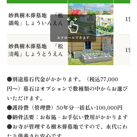
管理費等はかかりません。
妙典樹木葬墓地 「松
1霊
韻苑」しょういんえん
妙典樹木葬墓地 「松
1霊
濤苑」しょうとうえん
●別途墓石代金がかかります。（税込77,000
円〜）墓石はオプションで数種類の中からお選び
いただけます。
●護持費（管理費）50年分一括払い100,000円
●納骨法要：お布施・お手伝い費用がかかります
●お寺が管理する樹木葬墓地ですので、永代にわ
たり供養され安心です