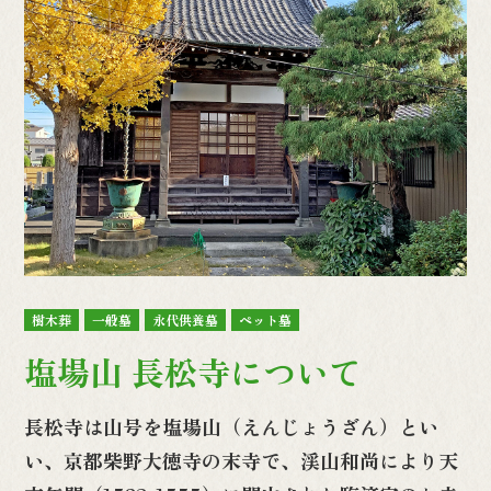
樹木葬
一般墓
永代供養墓
ペット墓
塩場山 長松寺について
長松寺は山号を塩場山（えんじょうざん）とい
い、京都柴野大徳寺の末寺で、渓山和尚により天