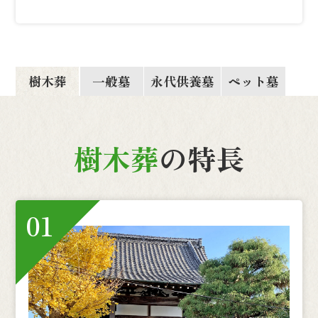
樹木葬
一般墓
永代供養墓
ペット墓
樹木葬
の特長
01