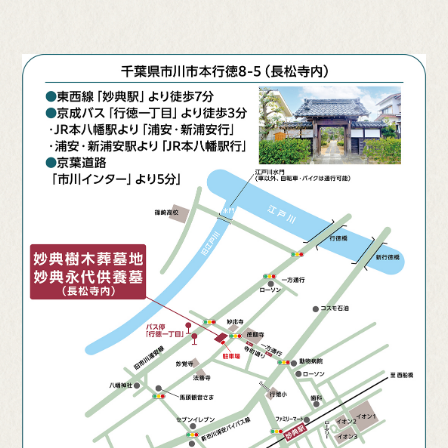
区画
イメージ写真
プラン名
区画
イメージ写真
イメージ写真
納
墓
0.48㎡
1年間骨壷保管・1年後
1霊 2
合祀
永代供