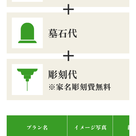
いたします。
合祀。
埋葬料 15,000 円
●納骨時、墓前供養をして納骨。（法
保証金 10,000 円
要お布施、お手伝い費用はかかりませ
墓石代
※更新費 10,000 円
ん）
※卒塔婆を供養塔横に1 年間お建てし
●1年後の合祀（お遺骨パウダー対
てご供養いたします。
応）費用を含みます。
彫刻代
●生前のお申込みも受付けていま
●合同埋葬
す。
※家名彫刻費無料
御遺骨をお骨壺から出して動物供養塔
●1年後の合祀前に、樹木葬墓地をご
地下に散骨埋葬し土にお還しします。
希望の場合は10万円分を補填いたしま
埋葬料 15,000 円
す
※埋葬時の読経・個別供養代込。以後
プラン名
イメージ写真
納