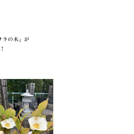
サラの木』が
！