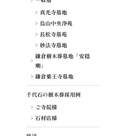
真光寺墓地
烏山中央浄苑
長松寺墓苑
妙法寺墓地
鎌倉樹木葬墓地「安穏
廟」
鎌倉薬王寺墓地
千代石の樹木葬採用例
ご寺院様
石材店様