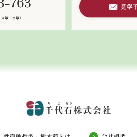
8-763
見学
：火曜・水曜）
「骨壷納骨型」樹木葬とは
会社概要