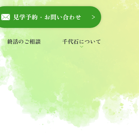
見学予約・お問い合わせ
終活のご相談
千代石について
会社概要
スタッフ紹介
お知らせ
一般墓を探す
永代供養・合祀墓を探す
ご寺院様へ
石材店様へ