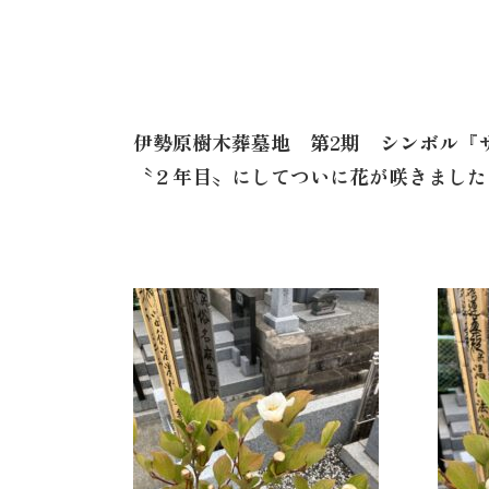
伊勢原樹木葬墓地 第2期 シンボル『
〝２年目〟にしてついに花が咲きました