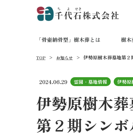
「骨壷納骨型」樹木葬とは
樹木
伊勢原樹木葬墓地
第２
TOP
お知らせ
2024.06.29
霊園・墓地情報
伊勢原
伊勢原樹木葬
第２期シンボ