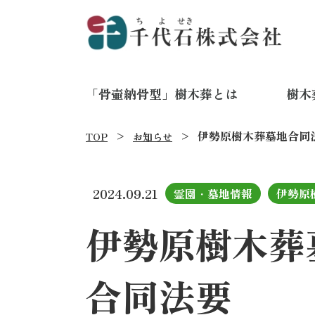
「骨壷納骨型」樹木葬とは
樹木
伊勢原樹木葬墓地
合同
TOP
お知らせ
2024.09.21
霊園・墓地情報
伊勢原
伊勢原樹木葬
合同法要