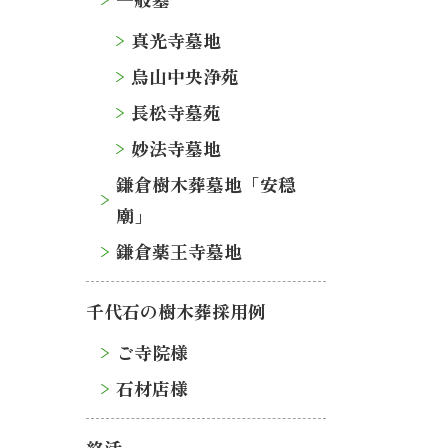
真光寺墓地
烏山中央浄苑
長松寺墓苑
妙法寺墓地
鎌倉樹木葬墓地「安穏
廟」
鎌倉薬王寺墓地
千代石の樹木葬採用例
ご寺院様
石材店様