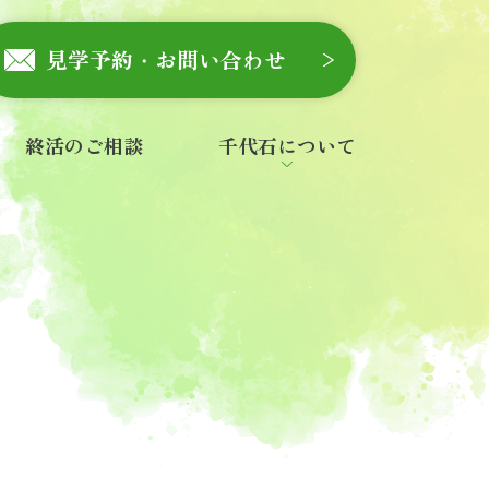
見学予約・お問い合わせ
終活のご相談
千代石について
会社概要
スタッフ紹介
お知らせ
一般墓を探す
永代供養・合祀墓を探す
ご寺院様へ
石材店様へ