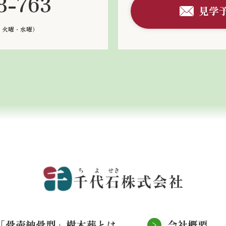
8-763
見学
：火曜・水曜）
「骨壷納骨型」樹木葬とは
会社概要