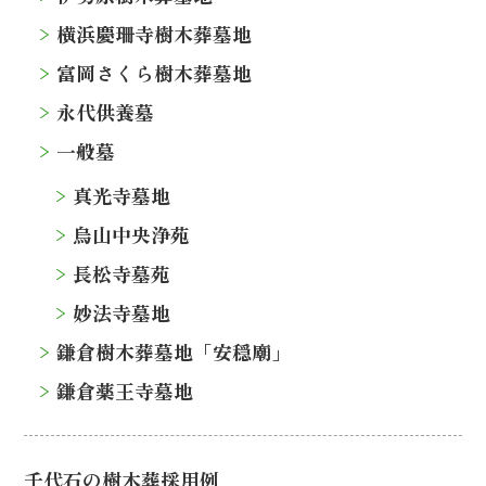
横浜慶珊寺樹木葬墓地
富岡さくら樹木葬墓地
永代供養墓
一般墓
真光寺墓地
烏山中央浄苑
長松寺墓苑
妙法寺墓地
鎌倉樹木葬墓地「安穏廟」
鎌倉薬王寺墓地
千代石の樹木葬採用例