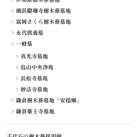
横浜慶珊寺樹木葬墓地
富岡さくら樹木葬墓地
永代供養墓
一般墓
真光寺墓地
烏山中央浄苑
長松寺墓苑
妙法寺墓地
鎌倉樹木葬墓地「安穏廟」
鎌倉薬王寺墓地
千代石の樹木葬採用例