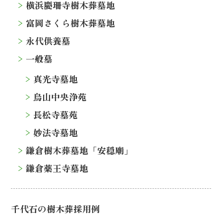
横浜慶珊寺樹木葬墓地
富岡さくら樹木葬墓地
永代供養墓
一般墓
真光寺墓地
烏山中央浄苑
長松寺墓苑
妙法寺墓地
鎌倉樹木葬墓地「安穏廟」
鎌倉薬王寺墓地
千代石の樹木葬採用例