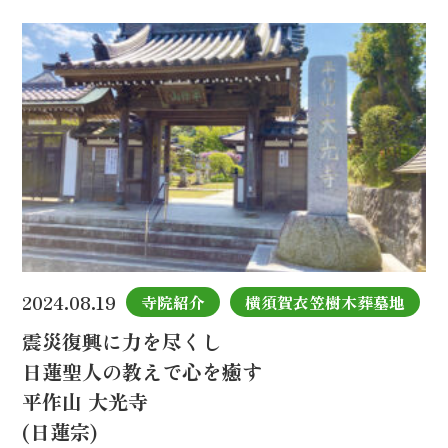
2024.08.19
寺院紹介
横須賀衣笠樹木葬墓地
震災復興に力を尽くし
日蓮聖人の教えで心を癒す
平作山 大光寺
(日蓮宗)