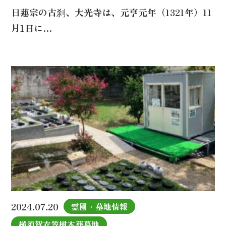
日蓮宗の古刹、大光寺は、元亨元年（1321年）11
月1日に…
2024.07.20
霊園・墓地情報
横須賀衣笠樹木葬墓地