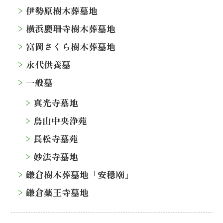
伊勢原樹木葬墓地
横浜慶珊寺樹木葬墓地
富岡さくら樹木葬墓地
永代供養墓
一般墓
真光寺墓地
烏山中央浄苑
長松寺墓苑
妙法寺墓地
鎌倉樹木葬墓地「安穏廟」
鎌倉薬王寺墓地