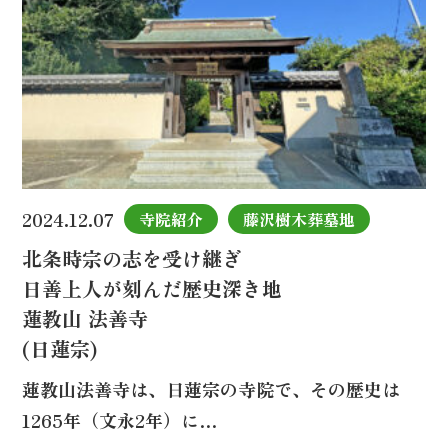
2024.12.07
寺院紹介
藤沢樹木葬墓地
北条時宗の志を受け継ぎ
日善上人が刻んだ歴史深き地
蓮教山 法善寺
(日蓮宗)
蓮教山法善寺は、日蓮宗の寺院で、その歴史は
1265年（文永2年）に…